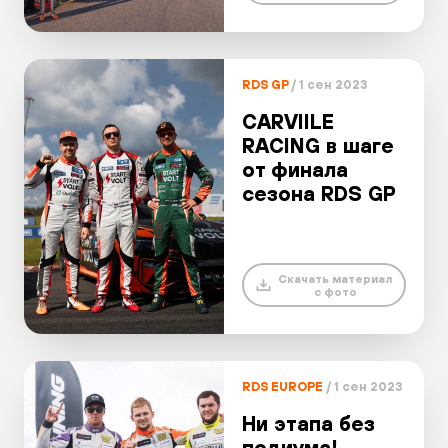
RDS GP
/ 1 сен 2023
CARVIILE
RACING в шаге
от финала
сезона RDS GP
Скачать материал
с фото
RDS EUROPE
/ 1 сен 2023
Ни этапа без
подиума!