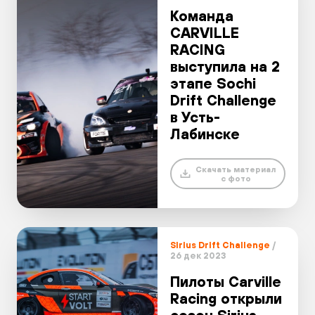
Команда
CARVILLE
RACING
выступила на 2
этапе Sochi
Drift Challenge
в Усть-
Лабинске
Скачать материал
с фото
Sirius Drift Challenge
/
26 дек 2023
Пилоты Carville
Racing открыли