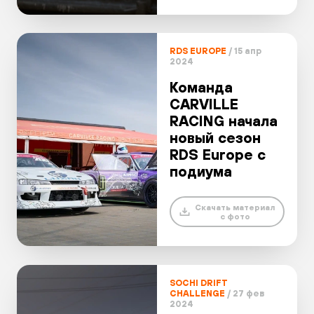
RDS EUROPE
/ 15 апр
2024
Команда
CARVILLE
RACING начала
новый сезон
RDS Europe с
подиума
Скачать материал
с фото
SOCHI DRIFT
CHALLENGE
/ 27 фев
2024