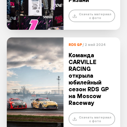
Скачать материал
с фото
RDS GP
/ 2 май 2024
Команда
CARVILLE
RACING
открыла
юбилейный
сезон RDS GP
на Moscow
Raceway
Скачать материал
с фото