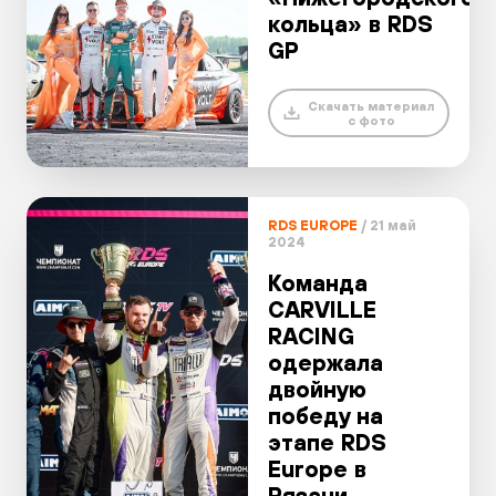
кольца» в RDS
GP
Скачать материал
с фото
RDS EUROPE
/ 21 май
2024
Команда
CARVILLE
RACING
одержала
двойную
победу на
этапе RDS
Europe в
Рязани