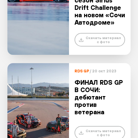
сезон Sirius
Drift Challenge
на новом «Сочи
Автодроме»
Скачать материал
с фото
RDS GP
/ 20 окт 2023
ФИНАЛ RDS GP
В СОЧИ:
дебютант
против
ветерана
Скачать материал
с фото