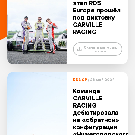
Галерея
этап RDS
Europe прошёл
под диктовку
CARVILLE
RACING
Скачать материал
с фото
RDS GP
/ 28 май 2024
Команда
CARVILLE
RACING
дебютировала
на «обратной»
конфигурации
«Нижегородского