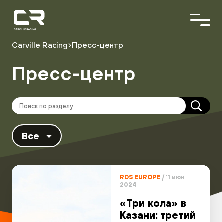
<\?
xml
version="1.0"
encoding="utf-
8"?
Carville Racing
Пресс-центр
>
Пресс-центр
О команде
Пилоты
Автопарк
Партнёры
Все
Расписание гонок
Результаты
RDS EUROPE
/ 11 июн
2024
«Три кола» в
Видеоблог
Казани: третий