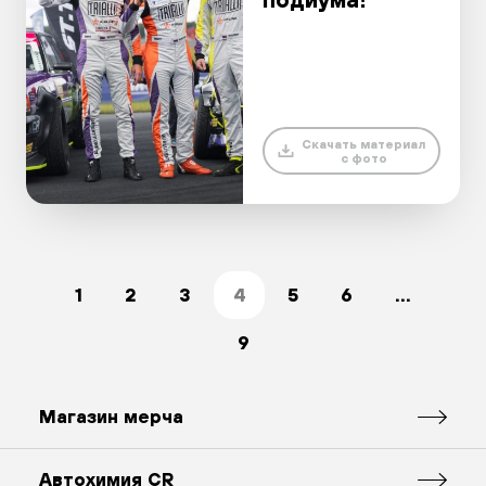
Скачать материал
с фото
1
2
3
4
5
6
...
9
Магазин мерча
Автохимия CR