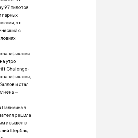
зу 97 пилотов
и парных
иками, а в
инёсший с
словиях
а квалификация
на утро
ift Challenge-
 квалификации,
баллов и стал
полнена —
а Пальмина в
ователя решила
ым и вышел в
толий Щербак,