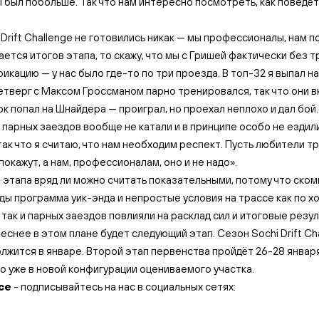
был побольше. Так что нам интересно посмотреть, как поведёт
s Drift Challenge не готовились никак — мы профессионалы, нам 
сается итогов этапа, то скажу, что мы с Гришей фактически без 
икацию — у нас было где-то по три проезда. В топ-32 я выпал на
етверг с Максом Гроссманом парно тренировался, так что они вк
к попал на Шнайдера — проиграл, но проехал неплохо и дал бой.
 парных заездов вообще не катали и в принципе особо не ездил
так что я считаю, что нам необходим респект. Пусть любители 
покажут, а нам, профессионалам, оно и не надо».
 этапа вряд ли можно считать показательными, потому что ском
ды программа уик-энда и непростые условия на трассе как по х
 так и парных заездов повлияли на расклад сил и итоговые резул
еснее в этом плане будет следующий этап. Сезон Sochi Drift Ch
лжится в январе. Второй этап первенства пройдёт 26-28 январ
о уже в новой конфигурации оцениваемого участка.
се
- подписывайтесь на нас в социальных сетях: