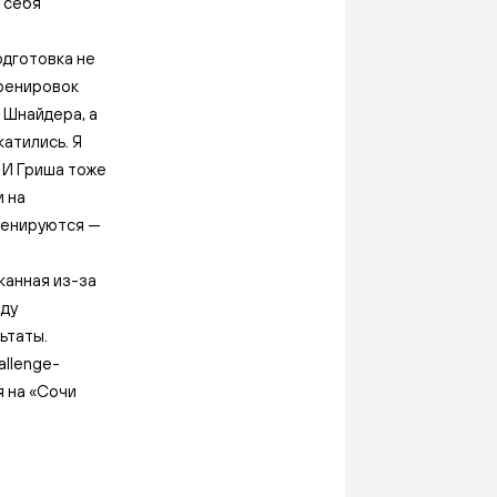
 себя
подготовка не
тренировок
 Шнайдера, а
атились. Я
 И Гриша тоже
и на
тренируются —
канная из-за
оду
ьтаты.
allenge-
я на «Сочи