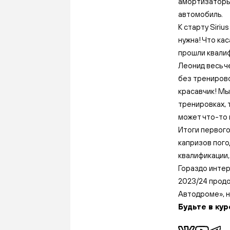
амортизаторы 
автомобиль.
К старту Siriu
нужна! Что ка
прошли квалиф
Леонид весь ч
без тренирово
красавчик! Мы
тренировках, 
может что-то 
Итоги первого
капризов пого
квалификации,
Гораздо интер
2023/24 продо
Автодроме», н
Будьте в кур