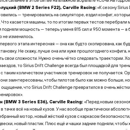
лся сильнее в этой битве на влажном асфальте «Сочи Автодром
луцкий (BMW 2 Series F22), Carville Racing:
«К сезону Sirius 
овились — тренировались на симуляторе, ездил конфиг, которы
 Что касается машины, то по итогам первых тестов перебрали 
и подняли мощность — теперь у меня 815 сил и 950 момента — а
 не изменилось.
первого этапа интересная — она как будто скопирована, как бу
становку. Не скажу, лучше она или хуже прошлогоднего конфига, 
ть свои сложности. Нужно очень чётко следовать траектории. Хо
аездов, то Sirius Drift Challenge всегда был площадкой для трен
 с таким количеством участников тренировок не получается. О
 они заинтересованы, чтобы пилотов было как можно больше, но
 ощущение, что Sirius Drift Challenge превратился в очень жёст
ренировок».
 (BMW 3 Series E36), Carville Racing:
«Перед новым сезоно
 в тачке всё на новый кузов. У нас вообще практически абсолют
бранный мотор, новый жёсткий кузов с каркасом безопасности
двески, новый пластик. Плюс ещё и чашки задние подняли, чтобы 