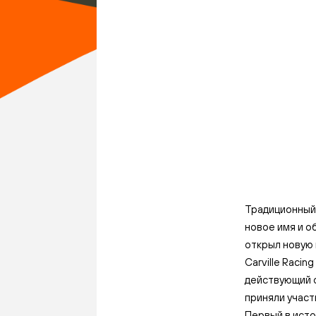
Традиционный 
новое имя и о
открыл новую 
Carville Racin
действующий о
приняли участ
Первый в исто