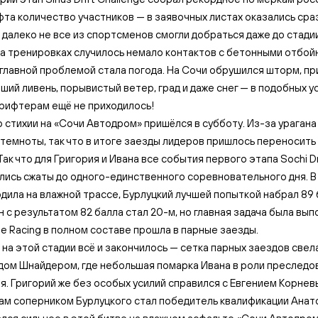
та количество участников — в заявочных листах оказались сра
но далеко не все из спортсменов смогли добраться даже до стади
на тренировках случилось немало контактов с бетонными отбойн
главной проблемой стала погода. На Сочи обрушился шторм, пр
ший ливень, порывистый ветер, град и даже снег — в подобных у
рифтерам ещё не приходилось!
 стихии на «Сочи Автодром» пришёлся в субботу. Из-за ураган
 темноты, так что в итоге заезды лидеров пришлось переносить 
ак что для Григория и Ивана все события первого этапа Sochi Dr
лись сжаты до одного-единственного соревновательного дня. В
дила на влажной трассе, Бурлуцкий лучшей попыткой набрал 89 
ин с результатом 82 балла стал 20-м, но главная задача была вы
lle Racing в полном составе прошла в парные заезды.
а на этой стадии всё и закончилось — сетка парных заездов свел
дом Шнайдером, где небольшая помарка Ивана в роли преслед
я. Григорий же без особых усилий справился с Евгением Корнев
 там соперником Бурлуцкого стал победитель квалификации Ана