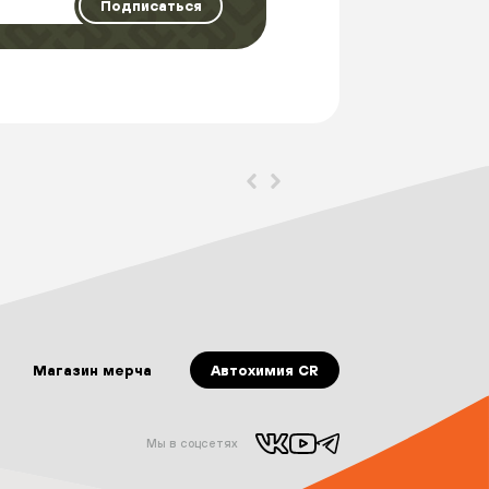
Магазин мерча
Автохимия CR
Мы в соцсетях