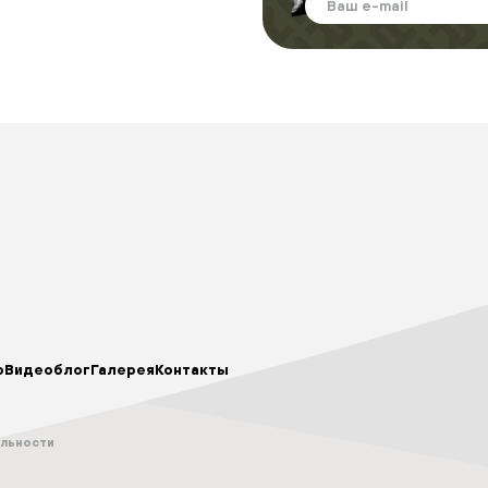
р
Видеоблог
Галерея
Контакты
альности