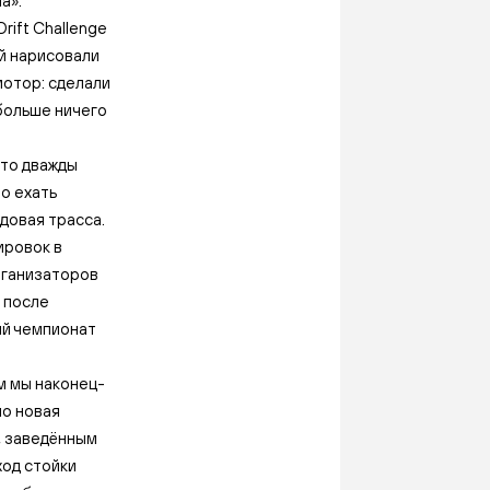
а».
Drift Challenge
й нарисовали
мотор: сделали
 больше ничего
дто дважды
но ехать
довая трасса.
ировок в
рганизаторов
 после
кий чемпионат
м мы наконец-
но новая
, заведённым
ход стойки