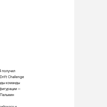
4 получил
rift Challenge
нды команды
нфигурации —
 Пальмин
сийского и