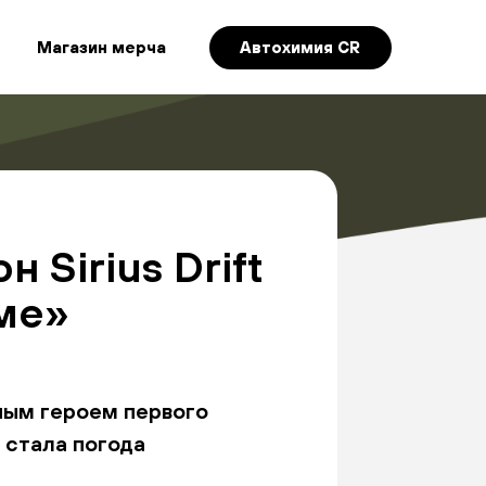
Магазин мерча
Автохимия CR
 Sirius Drift
ме»
ным героем первого
 стала погода