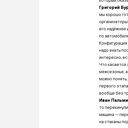
который оказа
Григорий Бур
мы хорошо гот
организаторы.
его надёжнее 
по автомобилю
Конфигурация 
надо ехать по
интересно, ес
Что касается з
межсезонье, а
можно понять,
первого этапа
вообще без т
Иван Пальмин
то перекинули
машина — пере
на стаканы по