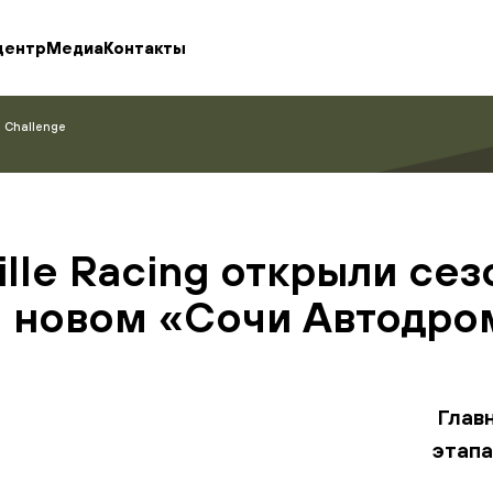
центр
Медиа
Контакты
t Challenge
lle Racing открыли сезон
а новом «Сочи Автодро
Глав
этапа