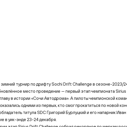
зимний турнир по дрифту Sochi Drift Challenge в сезоне-2023/2
бновлённое место проведение — первый этап чемпионата Sirius D
главу в истории «Сочи Автодрома». А пилоты чемпионской кома
g оказались одними из первых, кто смог прокатиться по новой ко
бладатель титула SDC Григорий Бурлуцкий и его напарник Иван
ие в уик-энде 23-24 декабря.
рии этап Sirius Drift Challenge собрал рекордное по меркам рос