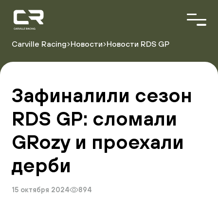
<\?
xml
version="1.0"
encoding="utf-
8"?
Carville Racing
Новости
Новости RDS GP
>
О команде
Пилоты
Зафиналили сезон
Автопарк
Партнёры
RDS GP: сломали
GRozу и проехали
Расписание гонок
Результаты
дерби
15 октября 2024
894
Видеоблог