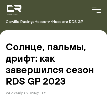
<\?
xml
version="1.0"
encoding="utf-
8"?
Carville Racing
Новости
Новости RDS GP
>
О команде
Пилоты
Солнце, пальмы,
Автопарк
Партнёры
дрифт: как
завершился сезон
Расписание гонок
Результаты
RDS GP 2023
24 октября 2023
3171
Видеоблог