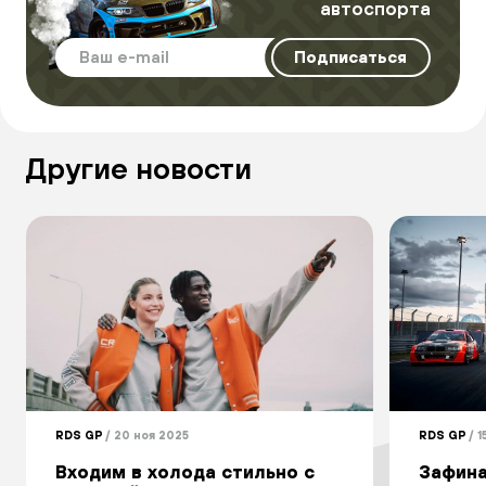
автоспорта
Другие новости
RDS GP
/ 20 ноя 2025
RDS GP
/ 1
Входим в холода стильно с
Зафина