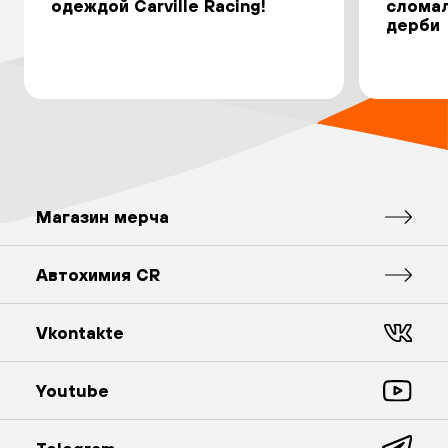
одеждой Carville Racing!
сломал
дерби
Магазин мерча
Автохимия CR
Vkontakte
Youtube