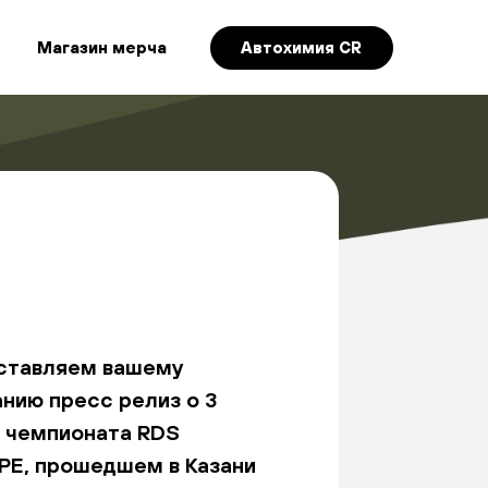
Магазин мерча
Автохимия CR
ставляем вашему
нию пресс релиз о 3
е чемпионата RDS
PE, прошедшем в Казани