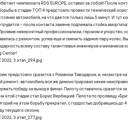
ебютант чемпионата RDS EUROPE, оставил за собой! После конт
орьбы в стадии ТОП 4 предстояло провести технический осмот
стоянии автомобиля, на что дается только лишь 5 минут. И тут к
трудится – после контакта замене подлежала стойка амортиза
 Проявив невероятный профессионализм, героизм и упорство, к
вилась с ремонтом, успев еще и сменить заднюю пару колес. 
дарность всему составу талантливых инженеров и механиков 
g Center!
рию предстояло сразится с Романом Тиводаром, и, несмотря на
 ремонт, автомобиль все же демонстрировал некие неисправно
ржать победу за выход в финал. Пилоту оставалось сразится за
на этой стадии стал Борис Вербицкий. Пилота по прозвищу «Бри
ригорий на этом борьбу прекратил, с гордостью добравшись до 4
ду текущего сезона.