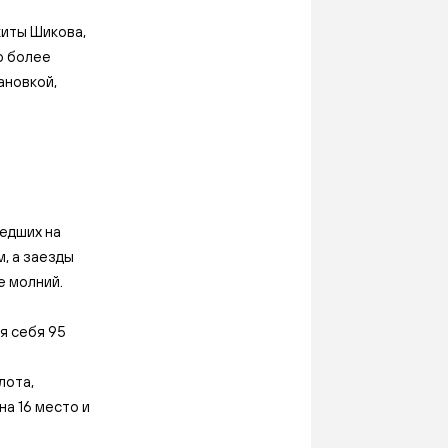
киты Шикова,
о более
ановкой,
едших на
, а заезды
е молний.
я себя 95
лота,
а 16 место и