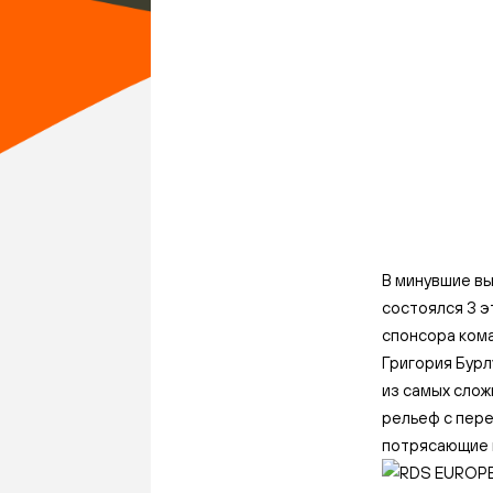
В минувшие в
состоялся 3 э
спонсора кома
Григория Бурл
из самых слож
рельеф с пере
потрясающие 