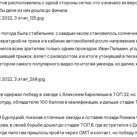
тов расположились с одной стороны сетки, что означало их вер
 бы двое из них дошли до финала.
 погода была стабильнее: с каждым часом становилось солнечне
ературой на треке и в кабинах автомобилей росло напряжение в
ился всем зрителям только одним проездом: Иван Пальмин, уго
шивший прыжок, взлет с разворотом, и в итоге утонувший в песк
автором самого популярного видео по итогам уикенда, но далее, 
 одержал победу в заезде с Алексеем Карелиным в ТОП 32, но
пуду, обладателю 100 баллов в квалификации, и дальше стадии 
й Бурлуцкий, показав отличные заезды и оставив позади Романа
ова, в своей борьбе дошел до стадии ТОП 8, где встретился с 
где пилотам пришлось пройти через ОМТ и контакт, но победу 