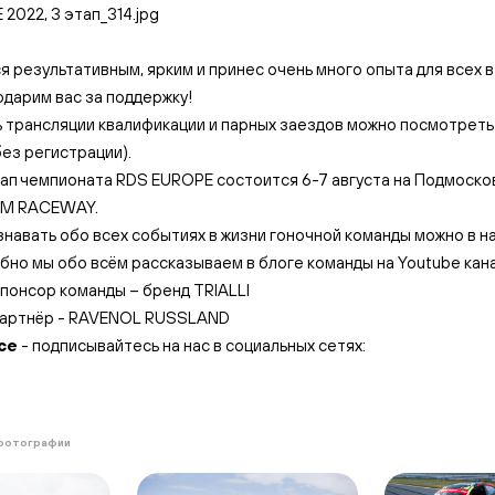
я результативным, ярким и принес очень много опыта для всех 
одарим вас за поддержку!
 трансляции квалификации и парных заездов можно посмотреть н
без регистрации).
ап чемпионата RDS EUROPE состоится 6-7 августа на Подмоск
DM RACEWAY.
навать обо всех событиях в жизни гоночной команды можно в н
обно мы обо всём рассказываем в
блоге команды на Youtube кан
спонсор команды –
бренд TRIALLI
артнёр -
RAVENOL RUSSLAND
се
- подписывайтесь на нас в социальных сетях:
фотографии