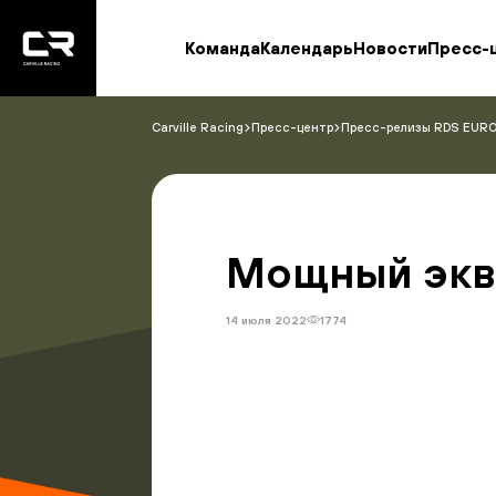
<\?
xml
version="1.0"
Команда
Календарь
Новости
Пресс-
encoding="utf-
8"?
>
Carville Racing
Пресс-центр
Пресс-релизы RDS EUR
Мощный экв
14 июля 2022
1774