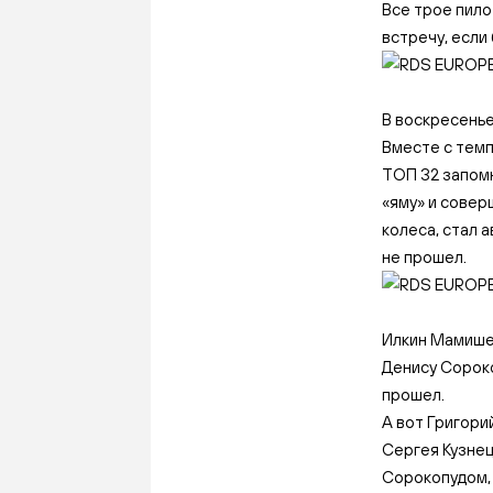
Все трое пило
встречу, если
В воскресенье
Вместе с темп
ТОП 32 запомн
«яму» и совер
колеса, стал 
не прошел.
Илкин Мамишев
Денису Сороко
прошел.
А вот Григори
Сергея Кузнец
Сорокопудом, 