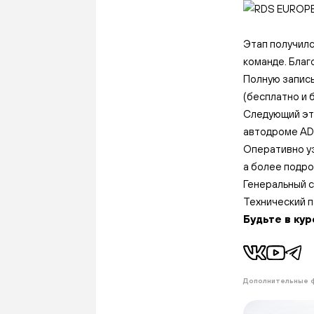
Этап получилс
команде. Благ
Полную запись
(бесплатно и 
Следующий эт
автодроме A
Оперативно уз
а более подр
Генеральный 
Технический п
Будьте в кур
Дополнительные 