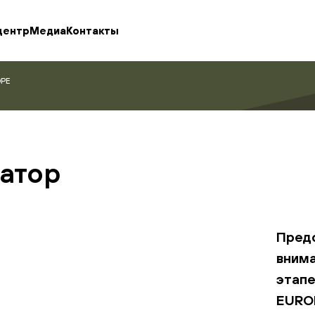
центр
Медиа
Контакты
OPE
атор
Пред
внима
этап
EURO