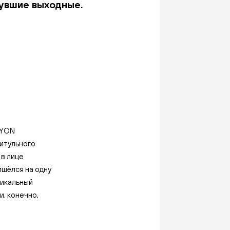
увшие выходные.
NYON
титульного
в лице
ишёлся на одну
никальный
, конечно,