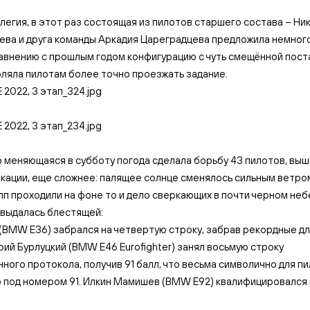
легия, в этот раз состоящая из пилотов старшего состава – Ни
ева и друга команды Аркадия Цареградцева предложила немног
авнению с прошлым годом конфигурацию с чуть смещённой пост
ляла пилотам более точно проезжать задание.
меняющаяся в субботу погода сделала борьбу 43 пилотов, выш
кации, еще сложнее: палящее солнце сменялось сильным ветром
пп проходили на фоне то и дело сверкающих в почти черном неб
 выдалась блестящей:
(BMW E36) забрался на четвертую строку, забрав рекордные дл
рий Бурлуцкий (BMW E46 Eurofighter) занял восьмую строку
ного протокола, получив 91 балл, что весьма символично для пи
под номером 91. Илкин Мамишев (BMW E92) квалифицировался н