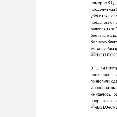
номером 91, д
продолжения б
убедится в со
предстояло по
рулевая тяга.
блестяще спра
большую благо
Voronov Racin
В ТОП 4 Григо
произведенный
позволило оде
и соперником 
не удалось, Г
впервые по хо