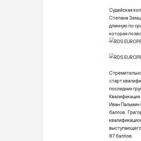
Судейская кол
Степана Земц
длинную по ср
которая позво
Стремительно 
старт квалифи
последних гру
Квалификация
Иван Пальмин 
баллов. Григо
квалификацион
выступающего 
87 баллов.