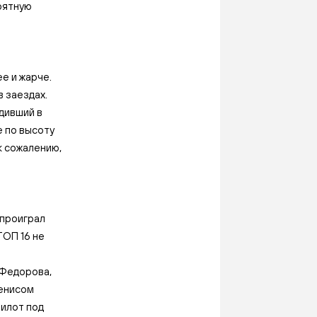
оятную
е и жарче.
 заездах.
дивший в
е по высоту
к сожалению,
 проиграл
ТОП 16 не
 Федорова,
Денисом
пилот под