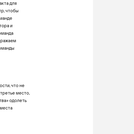
акта для
р, чтобы
оманде
тора и
оманда
Выражаем
команды
сти, что не
 третье место,
тва» одолеть
 места