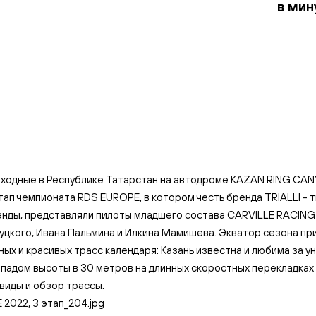
в мин
ыходные в Республике Татарстан на автодроме KAZAN RING CA
тап чемпионата RDS EUROPE, в котором честь бренда TRIALLI - 
нды, представляли пилоты младшего состава CARVILLE RACING 
уцкого, Ивана Пальмина и Илкина Мамишева. Экватор сезона пр
ных и красивых трасс календаря: Казань известна и любима за у
падом высоты в 30 метров на длинных скоростных перекладках и
виды и обзор трассы.