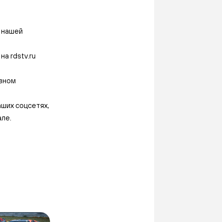
в нашей
а rdstv.ru
овном
аших соцсетях,
але.