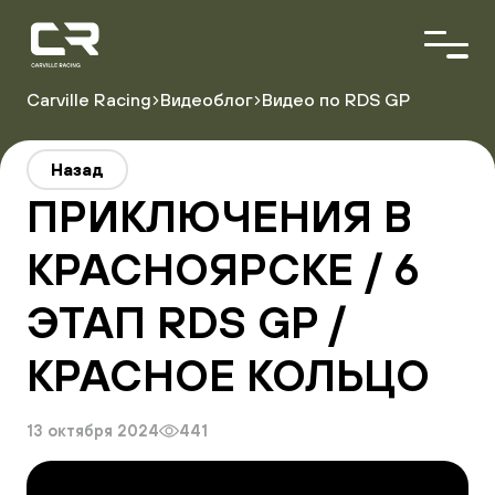
<\?
xml
version="1.0"
encoding="utf-
8"?
Carville Racing
Видеоблог
Видео по RDS GP
>
О команде
Назад
Пилоты
ПРИКЛЮЧЕНИЯ В
Автопарк
Партнёры
КРАСНОЯРСКЕ / 6
ЭТАП RDS GP /
Расписание гонок
Результаты
КРАСНОЕ КОЛЬЦО
13 октября 2024
441
Видеоблог