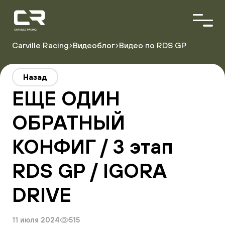
<\?
xml
version="1.0"
encoding="utf-
8"?
Carville Racing
Видеоблог
Видео по RDS GP
>
О команде
Назад
Пилоты
ЕЩЕ ОДИН
Автопарк
Партнёры
ОБРАТНЫЙ
КОНФИГ / 3 этап
Расписание гонок
Результаты
RDS GP / IGORA
DRIVE
Видеоблог
11 июля 2024
515