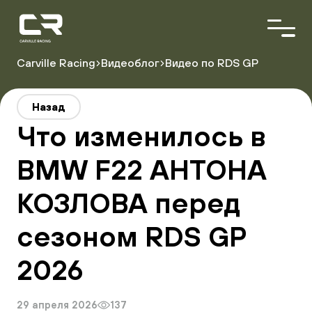
<\?
xml
version="1.0"
encoding="utf-
8"?
Carville Racing
Видеоблог
Видео по RDS GP
>
О команде
Назад
Пилоты
Что изменилось в
Автопарк
Партнёры
BMW F22 АНТОНА
КОЗЛОВА перед
Расписание гонок
Результаты
сезоном RDS GP
2026
Видеоблог
29 апреля 2026
137