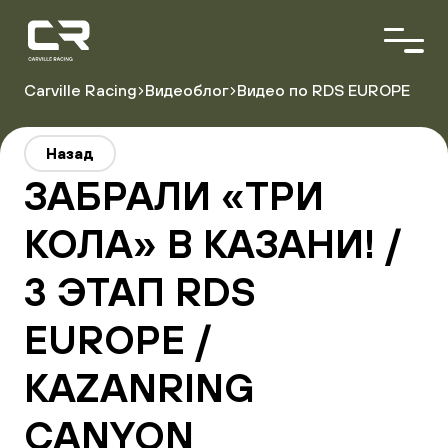
<\?
xml
version="1.0"
encoding="utf-
8"?
Carville Racing
Видеоблог
Видео по RDS EUROPE
>
О команде
Назад
Пилоты
ЗАБРАЛИ «ТРИ
Автопарк
Партнёры
КОЛА» В КАЗАНИ! /
3 ЭТАП RDS
Расписание гонок
Результаты
EUROPE /
KAZANRING
CANYON
Видеоблог