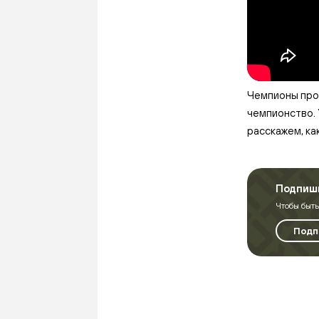
Чемпионы прош
чемпионство. 
расскажем, ка
Подпиши
Чтобы быть
Подп