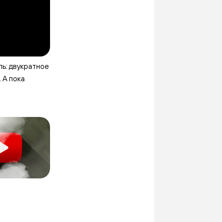
ь: двукратное
 А пока