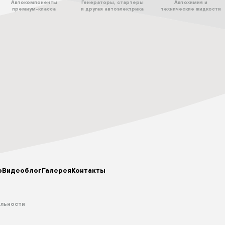
Автокомпоненты
Генераторы, стартеры
Автохимия и
премиум-класса
и другая автоэлектрика
технические жидкости
р
Видеоблог
Галерея
Контакты
альности