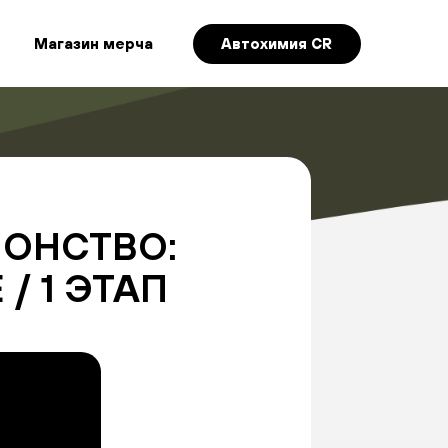
Магазин мерча
Автохимия CR
ИОНСТВО:
/ 1 ЭТАП