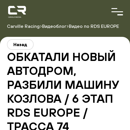
<\?
xml
version="1.0"
encoding="utf-
8"?
Carville Racing
Видеоблог
Видео по RDS EUROPE
>
О команде
Назад
Пилоты
ОБКАТАЛИ НОВЫЙ
Автопарк
Партнёры
АВТОДРОМ,
РАЗБИЛИ МАШИНУ
Расписание гонок
Результаты
КОЗЛОВА / 6 ЭТАП
RDS EUROPE /
ТРАССА 74
Видеоблог