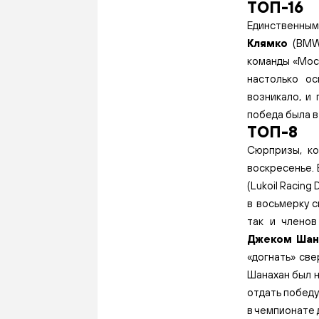
ТОП-16
Единственным
Клямко
(BMW 
команды «Мос
настолько о
возникало, и 
победа была в
ТОП-8
Сюрпризы, ко
воскресенье. 
(Lukoil Racing 
в восьмерку 
так и члено
Джеком Шан
«догнать» све
Шанахан был н
отдать победу
в чемпионате 