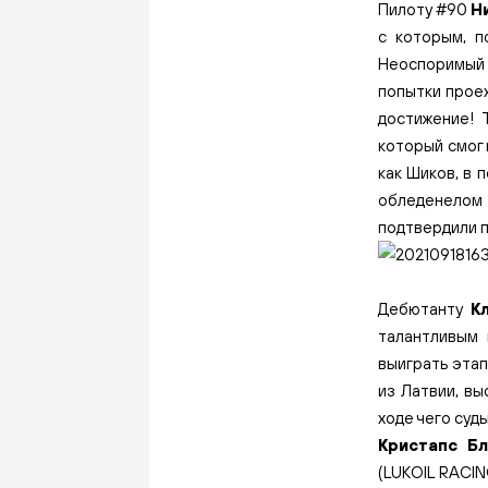
Пилоту #90
Н
с которым, п
Неоспоримый
попытки проех
достижение! 
который смог 
как Шиков, в 
обледенелом п
подтвердили п
Дебютанту
К
талантливым
выиграть этап
из Латвии, вы
ходе чего суд
Кристапс Б
(LUKOIL RACIN