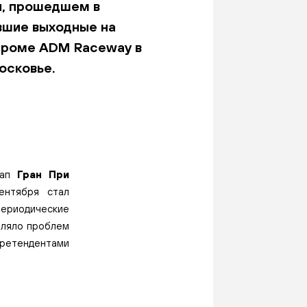
и, прошедшем в
вшие выходные на
дроме ADM Raceway в
осковье.
тап
Гран При
ентября стал
периодические
вляло проблем
 претендентами