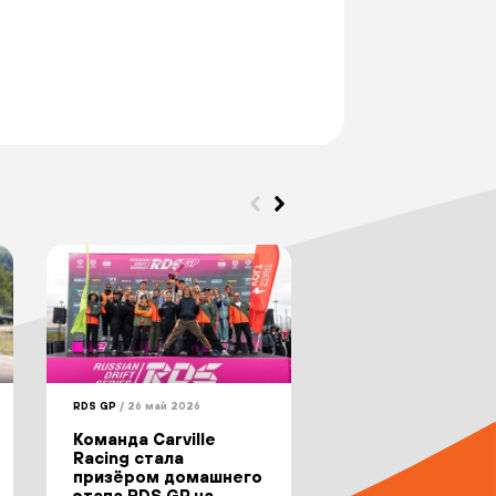
RDS GP
/ 26 май 2026
RDS GP
/ 5 май 2026
Команда Carville
Команда Carville
Racing стала
Racing начала н
призёром домашнего
сезон Российск
этапа RDS GP на
Дрифт Серии