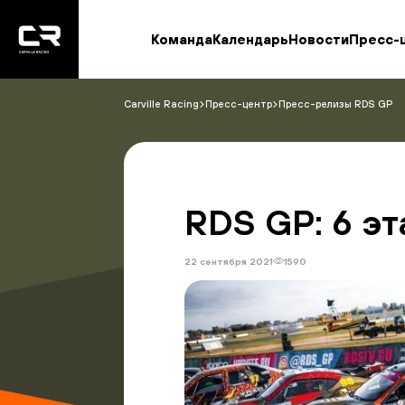
<\?
xml
version="1.0"
Команда
Календарь
Новости
Пресс-
encoding="utf-
8"?
>
Carville Racing
Пресс-центр
Пресс-релизы RDS GP
RDS GP: 6 э
22 сентября 2021
1590