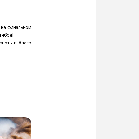
 на финальном
тября!
узнать в
блоге