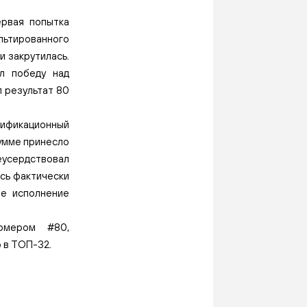
ервая попытка
льтированного
и закрутилась.
л победу над
л результат 80
лификационный
сумме принесло
реусердствовал
ось фактически
ое исполнение
омером #80,
 в ТОП-32.