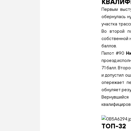
КВАЛИФ
Первым выст
обернулась н
участка трасс
Во второй п
собственной н
баллов.
Пилот #90
Н
проезд исполн
71 балл. Втор
и допустил ош
опережает пе
обнуляет резу
Вернувшийс
квалифицирова
ТОП-32