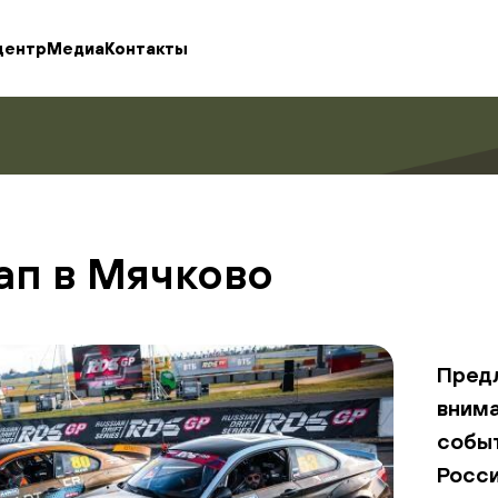
центр
Медиа
Контакты
тап в Мячково
Пред
вним
событ
Росс