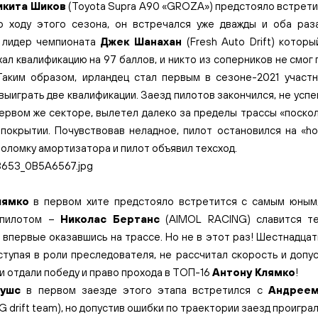
икита Шиков
(Toyota Supra A90 «GROZA») предстояло встрети
о ходу этого сезона, он встречался уже дважды и оба раз
 лидер чемпионата
Джек Шанахан
(Fresh Auto Drift) котор
ал квалификацию на 97 баллов, и никто из соперников не смог
Таким образом, ирландец стал первым в сезоне-2021 участ
выиграть две квалификации. Заезд пилотов закончился, не успев
первом же секторе, вылетел далеко за пределы трассы «поско
окрытии. Почувствовав неладное, пилот остановился на «hot
оломку амортизатора и пилот объявил техсход.
лямко
в первом хите предстояло встретится с самым юным
 пилотом –
Николас Бертанс
(AIMOL RACING) славится те
 впервые оказавшись на трассе. Но не в этот раз! Шестнадца
ступая в роли преследователя, не рассчитал скорость и допус
ьи отдали победу и право прохода в ТОП-16
Антону Клямко
!
лушс
в первом заезде этого этапа встретился с
Андрее
G drift team), но допустив ошибки по траектории заезд проиграл