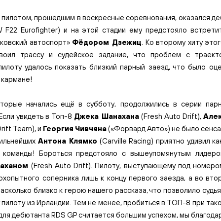
 пилотом, прошедшим в воскресные соревнования, оказался д
F22 Eurofighter) и на этой стадии ему предстояло встрети
ковский автоспорт»
Фёдором Дзежиц
. Ко второму хиту это
своил трассу и судейское задание, что проблем с траект
пилоту удалось показать близкий парный заезд, что было оц
 кармане!
торые начались ещё в субботу, продолжились в серии пар
Если увидеть в Топ-8
Джека Шанахана
(Fresh Auto Drift),
Але
Drift Team), и
Георгия Чивчяна
(«Форвард Авто») не было сенса
сильнейших
Антона Клямко
(Carville Racing) приятно удивил к
в команды! Бороться предстояло с вышеупомянутым лидеро
аханом
(Fresh Auto Drift). Пилоту, выступающему под номер
рхопытного соперника лишь к концу первого заезда, а во вто
асколько близко к герою нашего рассказа, что позволило судь
 пилоту из Ирландии. Тем не менее, пробиться в ТОП-8 при так
для дебютанта RDS GP считается большим успехом, мы благод