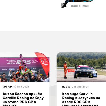
RDS GP
/ 13 июл 2026
RDS GP
/ 16 июн 2026
Антон Козлов принёс
Команда Carville
Carville Racing победу
Racing выступила на
на этапе RDS GP в
этапе RDS GP в
Москве
Нижнем Новгороде