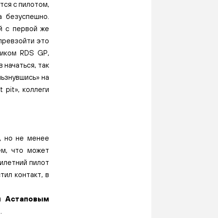
тся с пилотом,
а безуспешно.
ый с первой же
 превзойти это
ником RDS GP,
 начаться, так
льзнувшись» на
 pit», коллеги
, но не менее
м, что может
тилетний пилот
тил контакт, в
м Астаповым
.