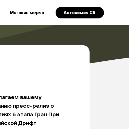
Магазин мерча
Автохимия CR
лагаем вашему
анию пресс-релиз о
иях 6 этапа Гран При
ийской Дрифт