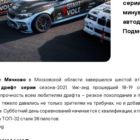
сери
мину
авто
Подм
ме
Мячково
в Московской области завершился шестой э
 дрифт серии
сезона-2021. Уик-энд прошедший 18-19 с
 прочность всем любителям дрифта – резкое похолодание и 
 тяжело давались не только зрителям на трибунах, но и доба
. Субботний день соревнований начинается с квалификации, и
в ТОП-32 стали 38 пилотов.