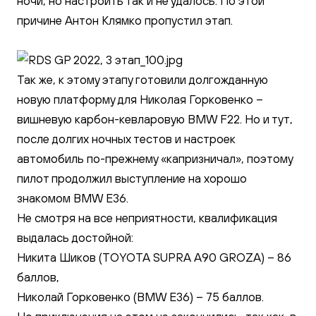
ночи, но настроить так и не удалось. По этой
причине Антон Клямко пропустил этап.
Так же, к этому этапу готовили долгожданную
новую платформу для Николая Горковенко –
вишневую карбон-кевларовую BMW F22. Но и тут,
после долгих ночных тестов и настроек
автомобиль по-прежнему «капризничал», поэтому
пилот продолжил выступление на хорошо
знакомом BMW Е36.
Не смотря на все неприятности, квалификация
выдалась достойной:
Никита Шиков (TOYOTA SUPRA A90 GROZA) – 86
баллов,
Николай Горковенко (BMW E36) – 75 баллов.