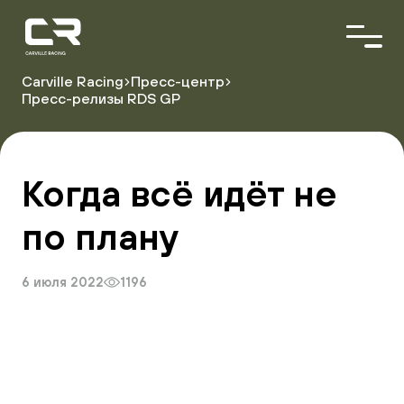
<\?
xml
version="1.0"
encoding="utf-
8"?
Carville Racing
Пресс-центр
>
Пресс-релизы RDS GP
О команде
Пилоты
Автопарк
Когда всё идёт не
Партнёры
по плану
Расписание гонок
Результаты
6 июля 2022
1196
Видеоблог