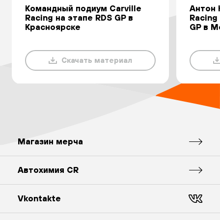
Командный подиум Carville
Антон 
Racing на этапе RDS GP в
Racing
Красноярске
GP в М
Скачать материал
Магазин мерча
Автохимия CR
Vkontakte