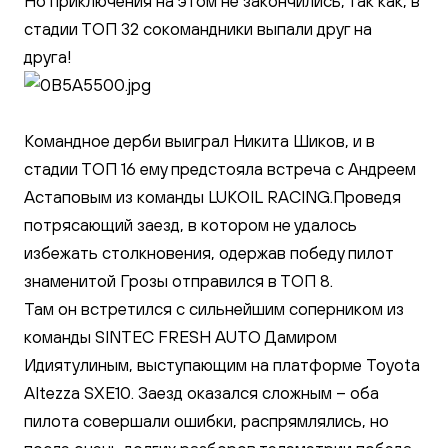
Но приключения на этом не закончились, так как, в
стадии ТОП 32 сокомандники выпали друг на
друга!
Командное дерби выиграл Никита Шиков, и в
стадии ТОП 16 ему предстояла встреча с Андреем
Астаповым из команды LUKOIL RACING.Проведя
потрясающий заезд, в котором не удалось
избежать столкновения, одержав победу пилот
знаменитой Грозы отправился в ТОП 8.
Там он встретился с сильнейшим соперником из
команды SINTEC FRESH AUTO Дамиром
Идиятулиным, выступающим на платформе Toyota
Altezza SXE10. Заезд оказался сложным – оба
пилота совершали ошибки, распрямлялись, но