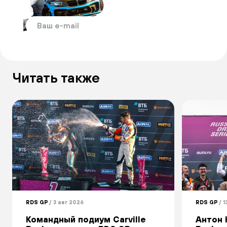
автоспорта
Читать также
RDS GP
/ 3 авг 2026
RDS GP
/ 1
Командный подиум Carville
Антон 