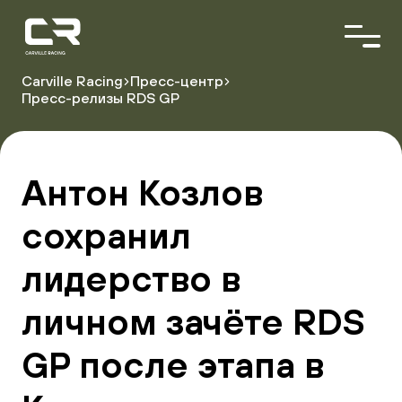
<\?
xml
version="1.0"
encoding="utf-
8"?
Carville Racing
Пресс-центр
>
Пресс-релизы RDS GP
О команде
Пилоты
Автопарк
Антон Козлов
Партнёры
сохранил
Расписание гонок
лидерство в
Результаты
личном зачёте RDS
GP после этапа в
Видеоблог