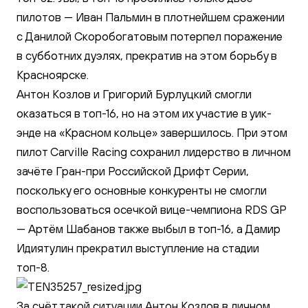
пилотов — Иван Пальмин в плотнейшем сражении
с Данилой Скоробогатовым потерпел поражение
в субботних дуэлях, прекратив на этом борьбу в
Красноярске.
Антон Козлов и Григорий Бурлуцкий смогли
оказаться в топ-16, но на этом их участие в уик-
энде на «Красном кольце» завершилось. При этом
пилот Carville Racing сохранил лидерство в личном
зачёте Гран-при Российской Дрифт Серии,
поскольку его основные конкуренты не смогли
воспользоваться осечкой вице-чемпиона RDS GP
— Артём Шабанов также выбыл в топ-16, а Дамир
Идиятулин прекратил выступление на стадии
топ-8.
За счёт такой ситуации Антон Козлов в личном