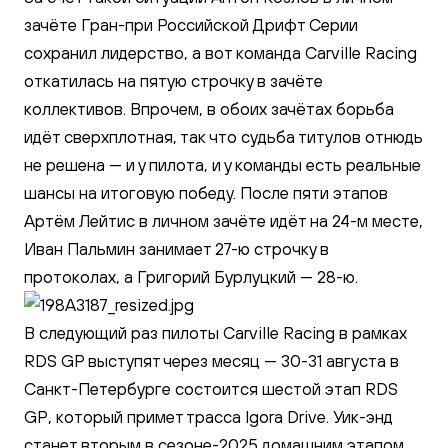
зачёте Гран-при Российской Дрифт Серии
сохранил лидерство, а вот команда Carville Racing
откатилась на пятую строчку в зачёте
коллективов. Впрочем, в обоих зачётах борьба
идёт сверхплотная, так что судьба титулов отнюдь
не решена — и у пилота, и у команды есть реальные
шансы на итоговую победу. После пяти этапов
Артём Лейтис в личном зачёте идёт на 24-м месте,
Иван Пальмин занимает 27-ю строчку в
протоколах, а Григорий Бурлуцкий — 28-ю.
В следующий раз пилоты Carville Racing в рамках
RDS GP выступят через месяц — 30-31 августа в
Санкт-Петербурге состоится шестой этап RDS
GP, который примет трасса Igora Drive. Уик-энд
станет вторым в сезоне-2025 домашним этапом