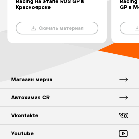
Racing на этапе RDS GP в
Racing
Красноярске
GP в М
Скачать материал
Магазин мерча
Автохимия CR
Vkontakte
Youtube