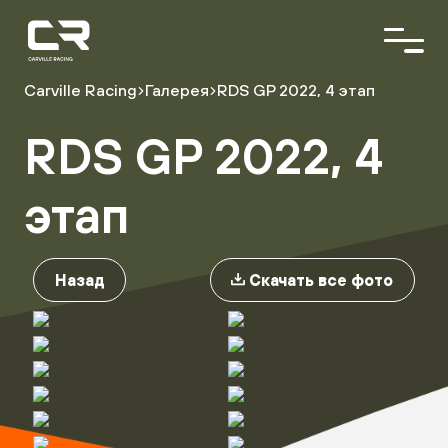
<\?
xml
version="1.0"
encoding="utf-
8"?
Carville Racing
Галерея
RDS GP 2022, 4 этап
>
RDS GP 2022, 4
О команде
Пилоты
Автопарк
этап
Партнёры
Назад
Скачать все фото
Расписание гонок
Результаты
Видеоблог