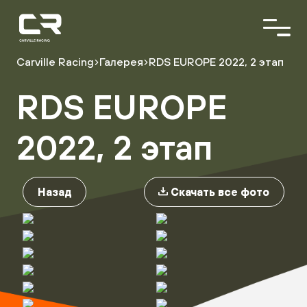
<\?
xml
version="1.0"
encoding="utf-
8"?
Carville Racing
Галерея
RDS EUROPE 2022, 2 этап
>
RDS EUROPE
О команде
Пилоты
Автопарк
2022, 2 этап
Партнёры
Назад
Скачать все фото
Расписание гонок
Результаты
Видеоблог