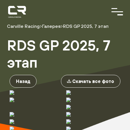
<\?
xml
version="1.0"
encoding="utf-
8"?
Carville Racing
Галерея
RDS GP 2025, 7 этап
>
RDS GP 2025, 7
О команде
Пилоты
Автопарк
этап
Партнёры
Назад
Скачать все фото
Расписание гонок
Результаты
Видеоблог