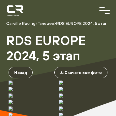
<\?
xml
version="1.0"
encoding="utf-
8"?
Carville Racing
Галерея
RDS EUROPE 2024, 5 этап
>
RDS EUROPE
О команде
Пилоты
Автопарк
2024, 5 этап
Партнёры
Назад
Скачать все фото
Расписание гонок
Результаты
Видеоблог