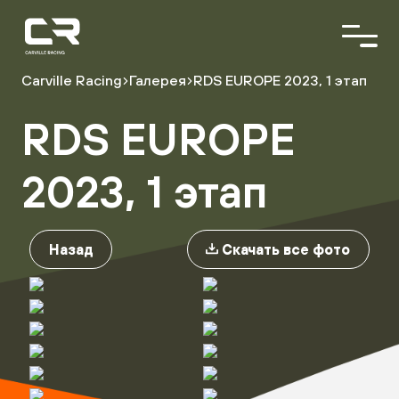
<\?
xml
version="1.0"
encoding="utf-
8"?
Carville Racing
Галерея
RDS EUROPE 2023, 1 этап
>
RDS EUROPE
О команде
Пилоты
Автопарк
2023, 1 этап
Партнёры
Назад
Скачать все фото
Расписание гонок
Результаты
Видеоблог